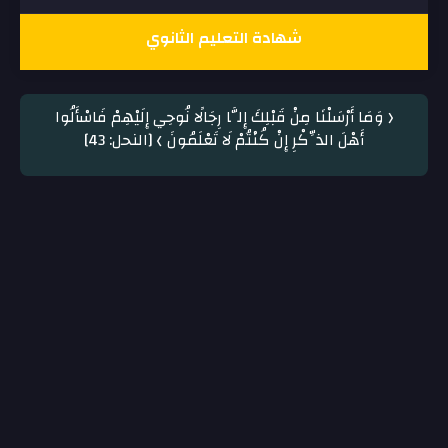
شهادة التعليم الثانوي
﴿ وَمَا أَرْسَلْنَا مِنْ قَبْلِكَ إِلَّا رِجَالًا نُوحِي إِلَيْهِمْ فَاسْأَلُوا
أَهْلَ الذِّكْرِ إِنْ كُنْتُمْ لَا تَعْلَمُونَ ﴾ [النحل: 43]