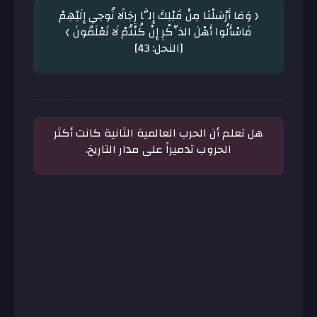
﴿ وَمَا أَرْسَلْنَا مِنْ قَبْلِكَ إِلَّا رِجَالًا نُوحِي إِلَيْهِمْ
فَاسْأَلُوا أَهْلَ الذِّكْرِ إِنْ كُنْتُمْ لَا تَعْلَمُونَ ﴾
[النحل: 43]
هل تعلم أن الحرب العالمية الثانية كانت أكثر
الحروب تدميراً على مدار التاريخ.