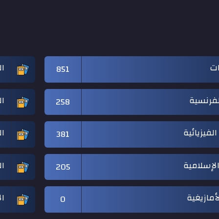
ات
ال
851
لفرنسية
ال
258
الفيزيائية
ال
381
 الإسلامية
ال
205
لأمازيغية
ال
0