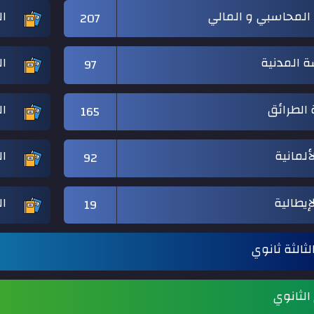
 المحاسبي و المالي
ال
207
ة المدنية
ال
97
الطرائق
ال
165
ألمانية
ال
92
إيطالية
ا
19
لثالثة ثانوي
 الثانوي