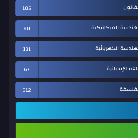
قانون
105
هندسة الميكانيكية
40
هندسة الكهربائية
131
لغة الإسبانية
67
لفلسفة
312