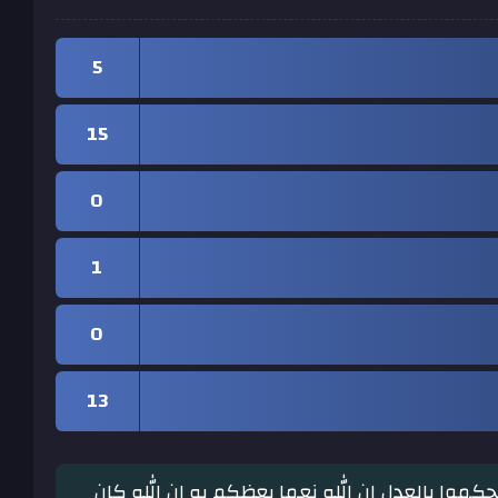
5
15
0
1
0
13
تحكموا بالعدل إن الله نعما يعظكم به إن الله كان