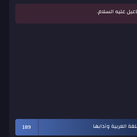
يل عليه السلام.
لغة العربية وآدابها
189