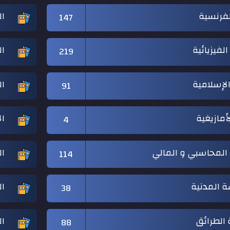
لفرنسية
ال
147
الفيزيائية
ال
219
 الإسلامية
ال
91
لأمازيغية
ال
4
 المحاسبي و المالي
ال
114
ة المدنية
ال
38
الطرائق
ال
88