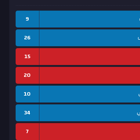
9
ل
26
15
20
10
ي
34
7