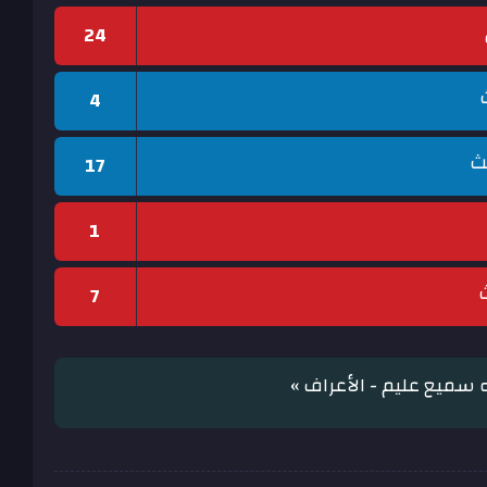
24
4
لث
17
1
ث
7
ه سميع عليم - الأعراف »