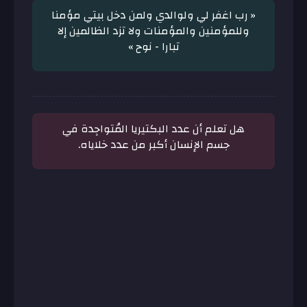
« رب اغفر لي ولوالدي ولمن دخل بيتي مؤمنا
وللمؤمنين والمؤمنات ولا تزد الظالمين إلا
تبارا - نوح »
هل تعلم أن عدد البكتيريا المُتواجِدة في
جسم الإنسان أكبر من عدد خلاياه.