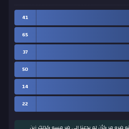
41
65
37
50
14
22
عنه ضره مر كأن لم يدعنا إلى ضر مسه كذلك زين