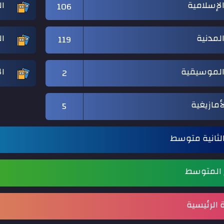
 الإسلامية
ال
106
المدنية
ال
119
 الموسيقية
ال
2
لأمازيغية
5
لثانية متوسط
م المتوسط
الرئيسية