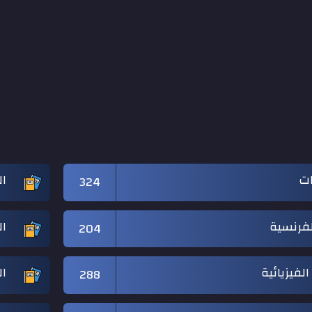
ات
ال
324
لفرنسية
ال
204
الفيزيائية
ال
288