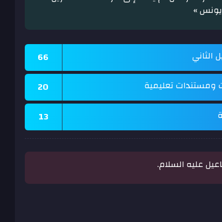
يونس »
ل الثاني
66
ت ومستندات تعليمية
20
ة
13
يل عليه السلام.