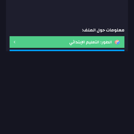
معلومات حول الملف:
الطور: التعليم الإبتدائي
المستوى: السنة الرابعة إبتدائي
المادة: اللغة الفرنسية
السنة الدراسية: 2018
التصحيح: متوفر
أدوات الموضوع:
نسخ الرابط